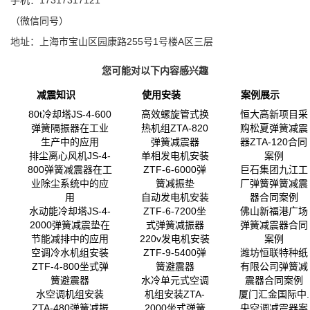
（微信同号）
地址：上海市宝山区园康路255号1号楼A区三层
您可能对以下内容感兴趣
减震知识
使用安装
案例展示
80t冷却塔JS-4-600
高效螺旋管式换
恒大高新项目采
弹簧隔振器在工业
热机组ZTA-820
购松夏弹簧减震
生产中的应用
弹簧减震器
器ZTA-120合同
排尘离心风机JS-4-
单相发电机安装
案例
800弹簧减震器在工
ZTF-6-6000弹
巨石集团九江工
业除尘系统中的应
簧减振垫
厂弹簧弹簧减震
用
自动发电机安装
器合同案例
水动能冷却塔JS-4-
ZTF-6-7200坐
佛山新福港广场
2000弹簧减震垫在
式弹簧减振器
弹簧减震器合同
节能减排中的应用
220v发电机安装
案例
空调冷水机组安装
ZTF-9-5400弹
潍坊恒联特种纸
ZTF-4-800坐式弹
簧避震器
有限公司弹簧减
簧避震器
水冷单元式空调
震器合同案例
水空调机组安装
机组安装ZTA-
厦门汇金国际中.
ZTA-480弹簧减振
2000坐式弹簧
央空调减震器案