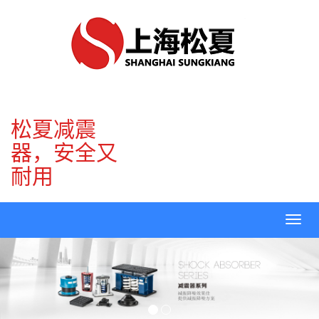
松夏减震
器，安全又
耐用
Toggl
navig