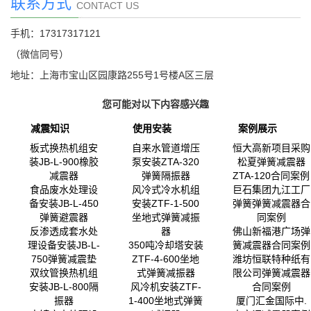
联系方式
CONTACT US
手机：17317317121
（微信同号）
地址：上海市宝山区园康路255号1号楼A区三层
您可能对以下内容感兴趣
减震知识
使用安装
案例展示
板式换热机组安
自来水管道增压
恒大高新项目采购
装JB-L-900橡胶
泵安装ZTA-320
松夏弹簧减震器
减震器
弹簧隔振器
ZTA-120合同案例
食品废水处理设
风冷式冷水机组
巨石集团九江工厂
备安装JB-L-450
安装ZTF-1-500
弹簧弹簧减震器合
弹簧避震器
坐地式弹簧减振
同案例
反渗透成套水处
器
佛山新福港广场弹
理设备安装JB-L-
350吨冷却塔安装
簧减震器合同案例
750弹簧减震垫
ZTF-4-600坐地
潍坊恒联特种纸有
双纹管换热机组
式弹簧减振器
限公司弹簧减震器
安装JB-L-800隔
风冷机安装ZTF-
合同案例
振器
1-400坐地式弹簧
厦门汇金国际中.