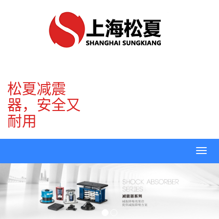
松夏减震
器，安全又
耐用
Toggl
navig