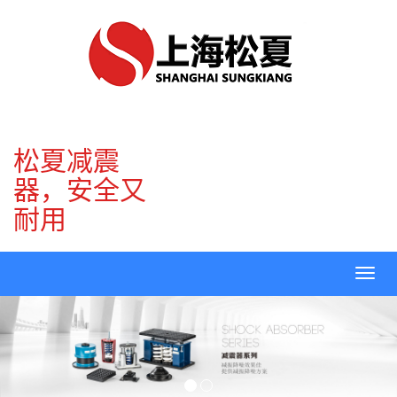
松夏减震
器，安全又
耐用
Toggl
navig