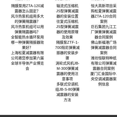
隔膜泵用ZTA-120减
轴流式压缩机
恒大高新项目采
震器怎么固定？
JS型弹簧减震
购松夏弹簧减震
风冷热泵机组用多大
器的安装位置
器ZTA-120合同
的弹簧隔震器？
往复式压缩机
案例
风冷热泵机组可以用
JS型弹簧减震
巨石集团九江工
弹簧隔震器吗？
器的使用原理
厂弹簧弹簧减震
全智能热水循环泵用
及效果
器合同案例
哪一种弹簧隔振器效
隔膜泵ZTF-1-
佛山新福港广场
果好？
700阻尼弹簧减
弹簧减震器合同
上海松夏减震器有限
振器的安装步
案例
公司邀您参加第六届
骤
潍坊恒联特种纸
全球半导体产业博览
涡轮式风机JB-
有限公司弹簧减
会
M-300弹簧减
震器合同案例
震器的使用注
厦门汇金国际中.
意事项
央空调减震器案
多联式空调机
例信息
组JB-S-80弹簧
减震器的安装
方法