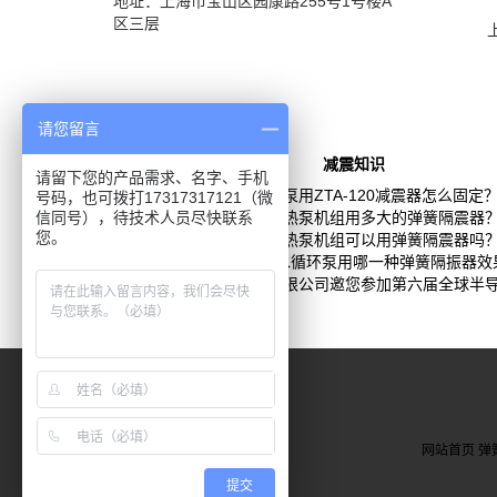
地址：上海市宝山区园康路255号1号楼A
区三层
请您留言
减震知识
请留下您的产品需求、名字、手机
隔膜泵用ZTA-120减震器怎么固定
号码，也可拨打17317317121（微
信同号），待技术人员尽快联系
风冷热泵机组用多大的弹簧隔震器
您。
风冷热泵机组可以用弹簧隔震器吗
全智能热水循环泵用哪一种弹簧隔振器效
上海松夏减震器有限公司邀您参加第六届全球半
网站首页
弹
提交