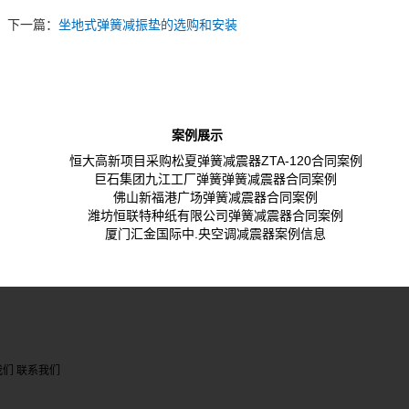
下一篇：
坐地式弹簧减振垫的选购和安装
案例展示
恒大高新项目采购松夏弹簧减震器ZTA-120合同案例
巨石集团九江工厂弹簧弹簧减震器合同案例
佛山新福港广场弹簧减震器合同案例
潍坊恒联特种纸有限公司弹簧减震器合同案例
厦门汇金国际中.央空调减震器案例信息
我们
联系我们