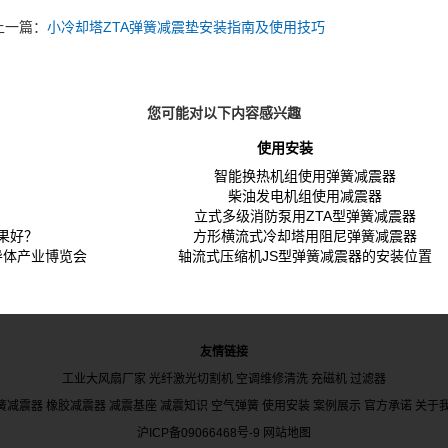
上一篇：
小冷却塔ZTA弹簧减震垫安装指南及使用技巧
您可能对以下内容感兴趣
使用安装
？
智能换热机组使用弹簧减震器
？
柴油发电机组使用减震器
？
立式多级消防泵用ZTA型弹簧减震器
果好？
方形横流式冷却塔用阻尼弹簧减震器
导体产业博览会
轴流式压缩机JS型弹簧减震器的安装位置
友情链接
工业大风扇厂家
光纤激光切割机
空调维修清洗
充磁机
过滤器
簧减震器
橡胶减震器
减震基座
减震知识
空气弹簧
使用安装
案例展示
官方承诺
关于
沪ICP备09066468号-9
网站地图