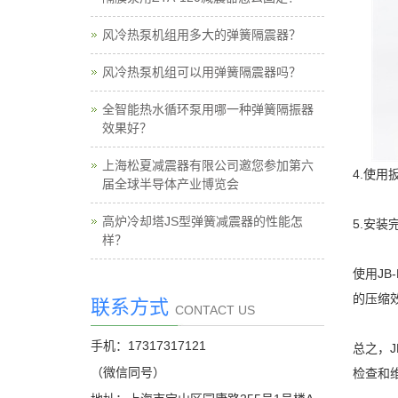
风冷热泵机组用多大的弹簧隔震器？
风冷热泵机组可以用弹簧隔震器吗？
全智能热水循环泵用哪一种弹簧隔振器
效果好？
上海松夏减震器有限公司邀您参加第六
4.使用
届全球半导体产业博览会
高炉冷却塔JS型弹簧减震器的性能怎
5.安
样？
使用J
的压缩
联系方式
CONTACT US
手机：17317317121
总之，
（微信同号）
检查和